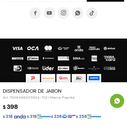





DISPENSADOR DE JABON
© Copyright 2026 / Guapa - Paprika
7908466005924-702 | Marca: Paprika
398
$
318
318
338
358
$
$
$
$