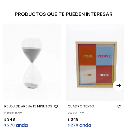
PRODUCTOS QUE TE PUEDEN INTERESAR
RELOJ DE ARENA 15 MINUTOS
CUADRO TEXTO
6.5x16.5cm
26 x 31 cm
348
348
$
$
278
278
$
$