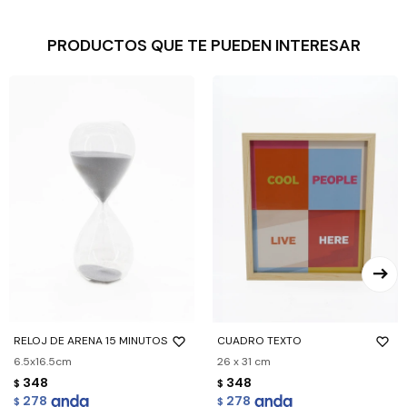
PRODUCTOS QUE TE PUEDEN INTERESAR
RELOJ DE ARENA 15 MINUTOS
CUADRO TEXTO
6.5x16.5cm
26 x 31 cm
348
348
$
$
278
278
$
$