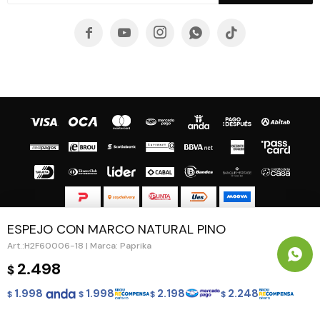





ESPEJO CON MARCO NATURAL PINO
© Copyright 2026 / Guapa - Paprika
H2F60006-18 | Marca: Paprika
2.498
$
1.998
1.998
2.198
2.248
$
$
$
$