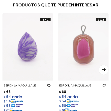
PRODUCTOS QUE TE PUEDEN INTERESAR
ESPONJA MAQUILLAJE
ESPONJA MAQUILLAJE
68
68
$
$
54
54
$
$
54
54
$
$
58
58
$
$
61
61
$
$