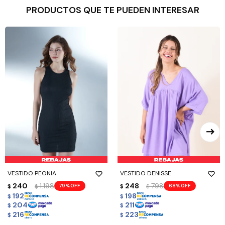
PRODUCTOS QUE TE PUEDEN INTERESAR
VESTIDO PEONIA
VESTIDO DENISSE
240
1.198
248
798
79
68
$
$
$
$
192
198
$
$
204
211
$
$
216
223
$
$