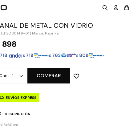
FANAL DE METAL CON VIDRIO
H2D60149-01
|
Marca: Paprika
898
$
718
718
763
808
$
$
$
COMPRAR
1
ENVÍOS EXPRESS
DESCRIPCIÓN
5x15x30cm