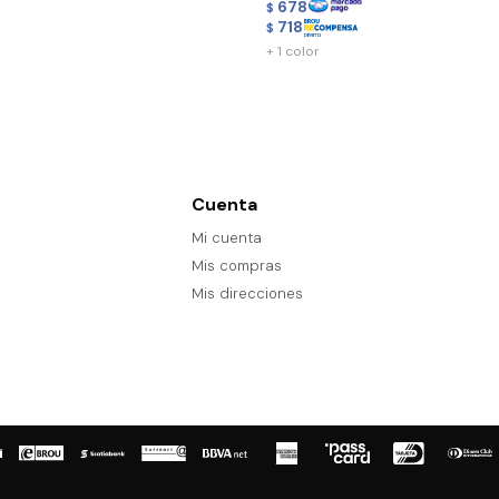
678
$
718
$
+ 1 color
Cuenta
Mi cuenta
Mis compras
Mis direcciones