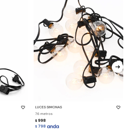
-
+
LUCES SIMONAS
7.6 metros
998
$
798
$