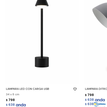
-
+
-
+
LAMPARA LED CON CARGA USB
LAMPARA DITRO
34 x 8 cm
798
$
638
798
$
$
638
638
$
$