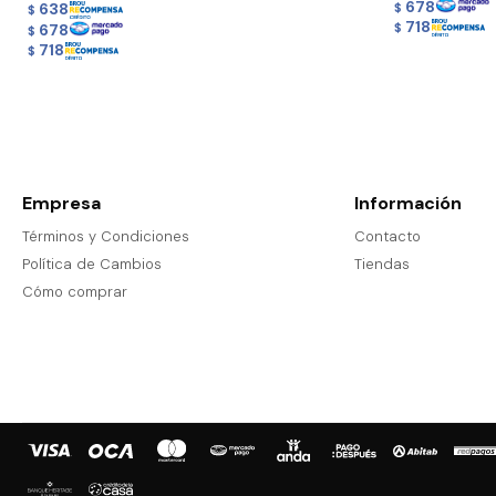
678
638
$
$
718
678
$
$
718
$
Empresa
Información
Términos y Condiciones
Contacto
Política de Cambios
Tiendas
Cómo comprar