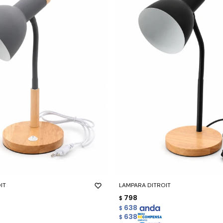
-
+
IT
LAMPARA DITROIT
798
$
638
$
638
$