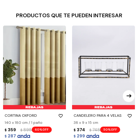
PRODUCTOS QUE TE PUEDEN INTERESAR
CORTINA OXFORD
CANDELERO PARA 4 VELAS
140 x 180 cm / 1 paño
38 x 9 x 15 cm
359
898
374
748
60
50
$
$
$
$
287
299
$
$