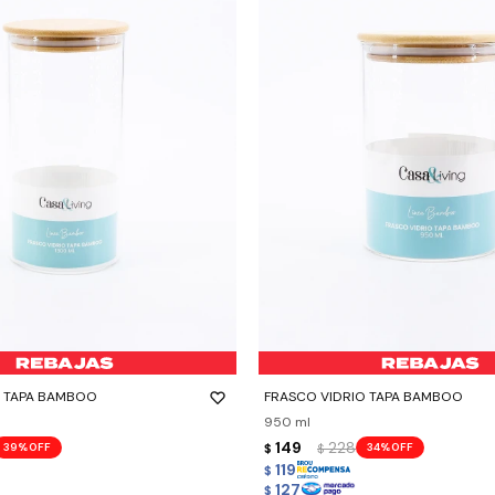
-
+
O TAPA BAMBOO
FRASCO VIDRIO TAPA BAMBOO
950 ml
149
228
39
34
$
$
119
$
127
$