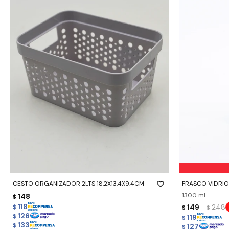
-
+
-
+
CESTO ORGANIZADOR 2LTS 18.2X13.4X9.4CM
FRASCO VIDRI
1300 ml
148
$
118
149
248
$
$
$
126
119
$
$
133
127
$
$