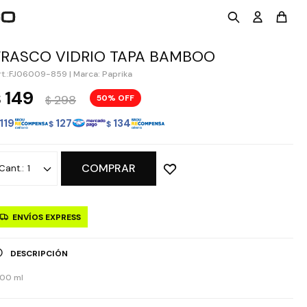
FRASCO VIDRIO TAPA BAMBOO
FJ06009-859
|
Marca: Paprika
149
$
298
50
$
119
127
134
$
$
COMPRAR
1
ENVÍOS EXPRESS
DESCRIPCIÓN
700 ml