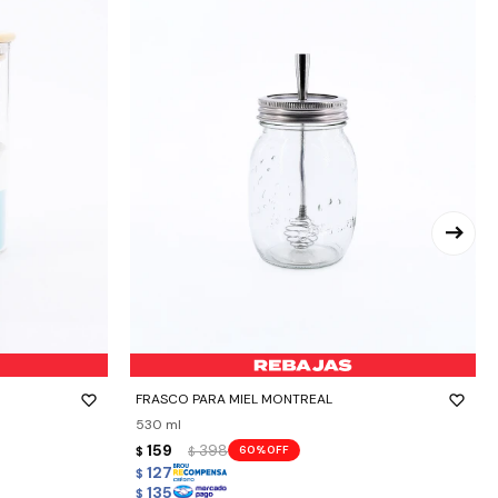
-
+
FRASCO PARA MIEL MONTREAL
530 ml
159
398
60
$
$
127
$
135
$