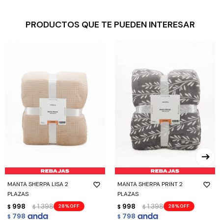
PRODUCTOS QUE TE PUEDEN INTERESAR
MANTA SHERPA LISA 2
MANTA SHERPA PRINT 2
PLAZAS
PLAZAS
998
1.398
998
1.398
28
28
$
$
$
$
798
798
$
$