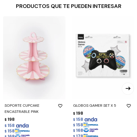
PRODUCTOS QUE TE PUEDEN INTERESAR
SOPORTE CUPCAKE
GLOBOS GAMER SET X 5
ENCASTRABLE PINK
198
$
198
158
$
$
158
158
$
$
168
158
$
$
178
168
$
$