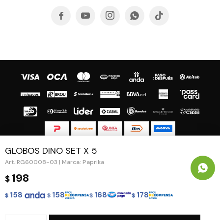





GLOBOS DINO SET X 5
© Copyright 2026 / Guapa - Paprika
RG60008-03 | Marca: Paprika
198
$
158
158
168
178
$
$
$
$
Fenicio