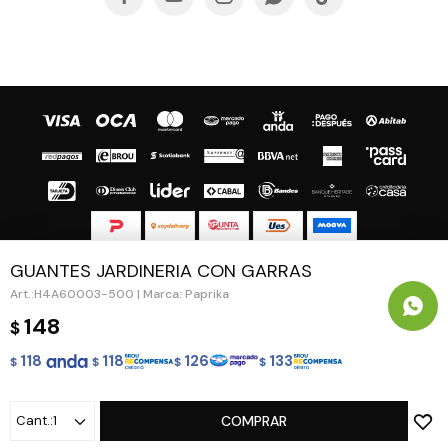
GUANTES JARDINERIA CON GARRAS
© Copyright 2026 / Guapa - Paprika
H4A60003-500 | Marca: Paprika
148
$
118
118
126
133
$
$
$
$
Fenicio
1
COMPRAR