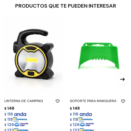
PRODUCTOS QUE TE PUEDEN INTERESAR
LINTERNA DE CAMPING
SOPORTE PARA MANGUERA
148
148
$
$
118
118
$
$
118
118
$
$
126
126
$
$
133
133
$
$