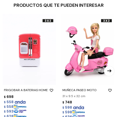
PRODUCTOS QUE TE PUEDEN INTERESAR
FRIGOBAR A BATERIAS HOME
MUÑECA PASEO MOTO
31 x 9.5 x 32 cm
698
$
558
748
$
$
558
$
598
$
593
598
$
$
628
636
$