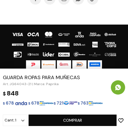
GUARDA ROPAS PARA MUÑECAS
© Copyright 2026 / Guapa - Paprika
JG64043-21 | Marca: Paprika
848
$
678
678
721
763
$
$
$
$
Fenicio
1
COMPRAR