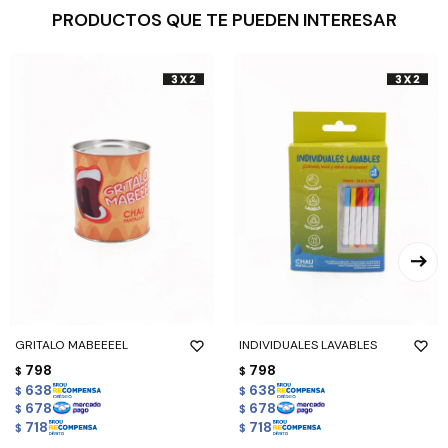
PRODUCTOS QUE TE PUEDEN INTERESAR
GRITALO MABEEEEL
INDIVIDUALES LAVABLES
798
798
$
$
638
638
$
$
678
678
$
$
718
718
$
$