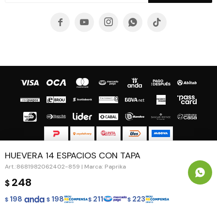





HUEVERA 14 ESPACIOS CON TAPA
© Copyright 2026 / Guapa - Paprika
8681982062402-859 | Marca: Paprika
248
$
198
198
211
223
$
$
$
$