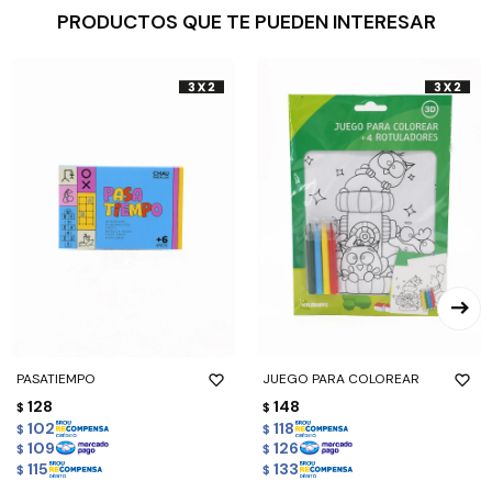
PRODUCTOS QUE TE PUEDEN INTERESAR
PASATIEMPO
JUEGO PARA COLOREAR
128
148
$
$
102
118
$
$
109
126
$
$
115
133
$
$