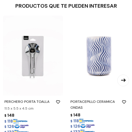
PRODUCTOS QUE TE PUEDEN INTERESAR
PERCHERO PORTA TOALLA
PORTACEPILLO CERAMICA
ONDAS
11.5 x 5.5 x 4.5 cm
148
148
$
$
118
118
$
$
126
126
$
$
133
133
$