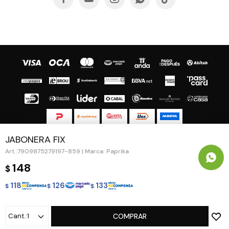
JABONERA FIX
© Copyright 2026 / Guapa - Paprika
7909875279197-859 | Marca: Paprika
148
$
118
126
133
$
$
$
Fenicio
1
COMPRAR