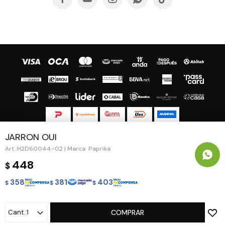
JARRON OUI
© Copyright 2026 / Guapa - Paprika
H2D60044-02 | Marca: Paprika
448
$
358
381
403
$
$
$
Fenicio
1
COMPRAR