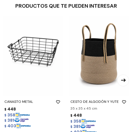
PRODUCTOS QUE TE PUEDEN INTERESAR
CANASTO METAL
CESTO DE ALGODÓN Y YUTE
35 x 35 x 45 cm
448
$
358
448
$
$
381
358
$
$
403
381
$
$
403