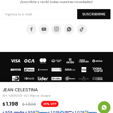
¡Suscribite y recibí todas nuestras novedades!
SUSCRIBIRME





JEAN CELESTINA
VJ63003-42 | Marca: Guapa
© Copyright 2026 / Guapa - Paprika
1.198
1.598
$
25
$
958
958
1.018
1.078
$
$
$
$