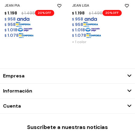
JEAN PIA
JEAN LISA
1.198
1.498
1.198
1.498
20
20
$
$
$
$
958
958
$
$
958
958
$
$
1.018
1.018
$
$
1.078
1.078
$
$
+ 1 color
Empresa
Información
Cuenta
Suscríbete a nuestras noticias