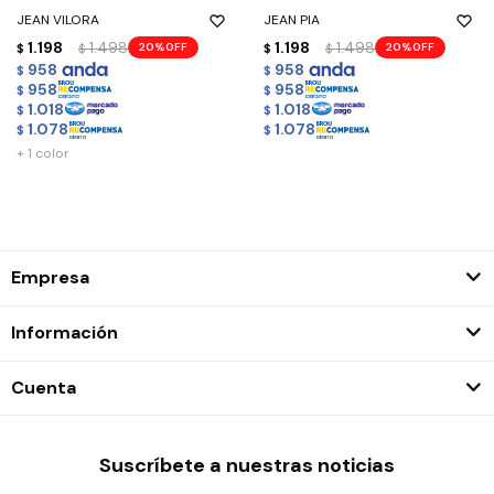
JEAN VILORA
JEAN PIA
1.198
1.498
1.198
1.498
20
20
$
$
$
$
958
958
$
$
958
958
$
$
1.018
1.018
$
$
1.078
1.078
$
$
+ 1 color
Empresa
Información
Cuenta
Suscríbete a nuestras noticias