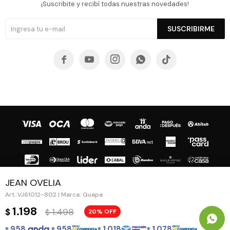
¡Suscribite y recibí todas nuestras novedades!
SUSCRIBIRME





JEAN OVELIA
VJ61012-802 | Marca: Guapa
© Copyright 2026 / Guapa - Paprika
1.198
1.498
$
20
$
958
958
1.018
1.078
$
$
$
$