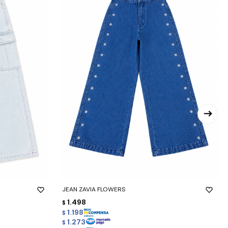
-
+
JEAN ZAVIA FLOWERS
1.498
$
1.198
$
1.273
$