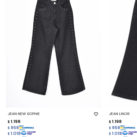
-
+
-
+
JEAN NEW SOPHIE
JEAN LINOR
1.198
1.198
$
$
958
958
$
$
1.018
1.018
$
$