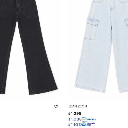
-
+
JEAN ZEON
1.298
$
1.038
$
1.103
$