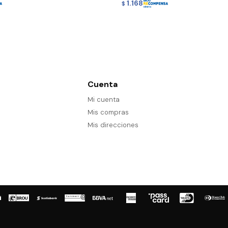
1.168
$
Cuenta
Mi cuenta
Mis compras
Mis direcciones