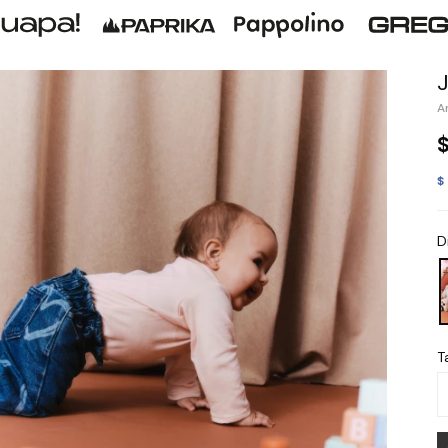
$
D
Ta