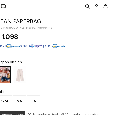
JEAN PAPERBAG
NJ65000-42
|
Marca: Pappolino
1.098
$
878
933
988
$
$
isponibles en:
lle:
12M
2A
6A
Probador virtual
Ver tabla de medidas
Conocé tu talle