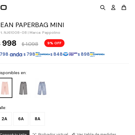
JEAN PAPERBAG MINI
NJ61008-08
|
Marca: Pappolino
998
$
1.098
9
$
798
798
848
898
$
$
$
isponibles en:
lle:
2A
6A
8A
Probador virtual
Ver tabla de medidas
Conocé tu talle