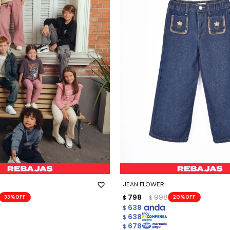
-
+
JEAN FLOWER
798
998
33
20
$
$
638
$
638
$
678
$