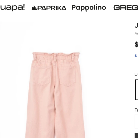
$
D
Ta