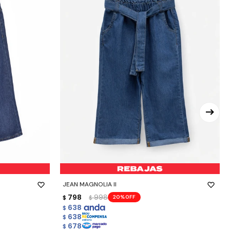
-
+
JEAN MAGNOLIA II
798
998
20
$
$
638
$
638
$
678
$