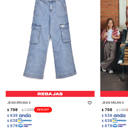
-
+
-
+
JEAN BRUNA II
JEAN MILAN II
798
1.298
798
1.198
38
$
$
$
$
638
638
$
$
638
638
$
$
678
678
$
$