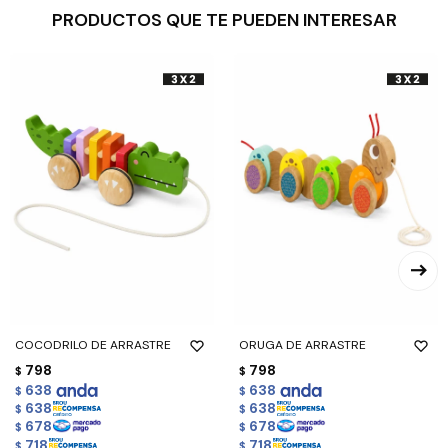
PRODUCTOS QUE TE PUEDEN INTERESAR
COCODRILO DE ARRASTRE
ORUGA DE ARRASTRE
798
798
$
$
638
638
$
$
638
638
$
$
678
678
$
$
718
718
$
$