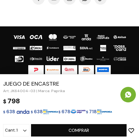
JUEGO DE ENCASTRE
© Copyright 2026 / Guapa - Paprika
JK64004-03 | Marca: Paprika
798
$
638
638
678
718
$
$
$
$
Fenicio
1
COMPRAR