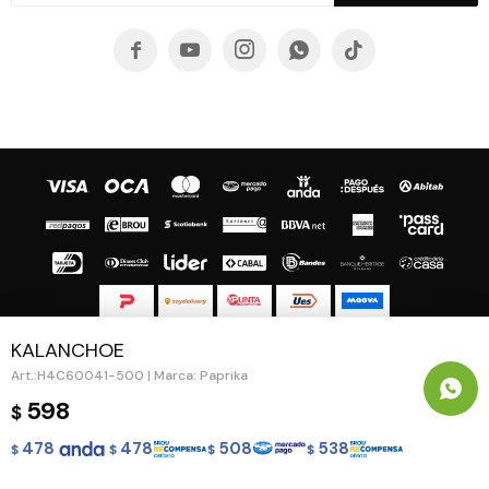





KALANCHOE
© Copyright 2026 / Guapa - Paprika
H4C60041-500 | Marca: Paprika
598
$
478
478
508
538
$
$
$
$