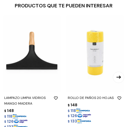
PRODUCTOS QUE TE PUEDEN INTERESAR
LAMPAZO LIMPIA VIDRIOS
ROLLO DE PAÑOS 20 HOJAS
MANGO MADERA
148
$
148
118
$
$
126
118
$
$
133
126
$
$
133
$