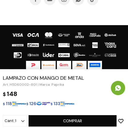
LAMPAZO CON MANGO DE METAL
© Copyright 2026 / Guapa - Paprika
H5D60002-801 | Marca: Paprika
148
$
118
126
133
$
$
$
Fenicio
1
COMPRAR