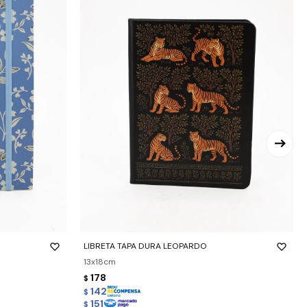
-
+
LIBRETA TAPA DURA LEOPARDO
13x18cm
178
$
142
$
151
$