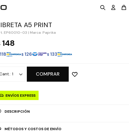
LIBRETA A5 PRINT
EP60010-03
|
Marca: Paprika
148
$
118
126
133
$
$
COMPRAR
1
ENVÍOS EXPRESS
DESCRIPCIÓN
MÉTODOS Y COSTOS DE ENVÍO