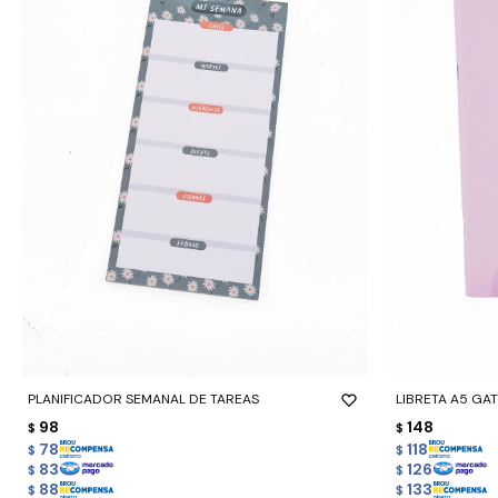
-
+
-
+
PLANIFICADOR SEMANAL DE TAREAS
LIBRETA A5 GA
98
148
$
$
78
118
$
$
83
126
$
$
88
133
$
$