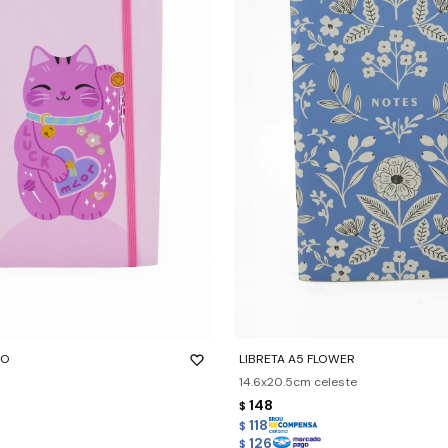
-
+
TO
LIBRETA A5 FLOWER
14.6x20.5cm celeste
148
$
118
$
126
$