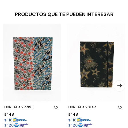
PRODUCTOS QUE TE PUEDEN INTERESAR
LIBRETA A5 PRINT
LIBRETA A5 STAR
148
148
$
$
118
118
$
$
126
126
$
$