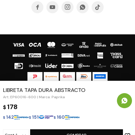





LIBRETA TAPA DURA ABSTRACTO
© Copyright 2026 / Guapa - Paprika
EP60016-600 | Marca: Paprika
178
$
142
151
160
$
$
$
Fenicio