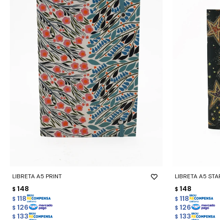
-
+
-
+
LIBRETA A5 PRINT
LIBRETA A5 STA
148
148
$
$
118
118
$
$
126
126
$
$
133
133
$
$