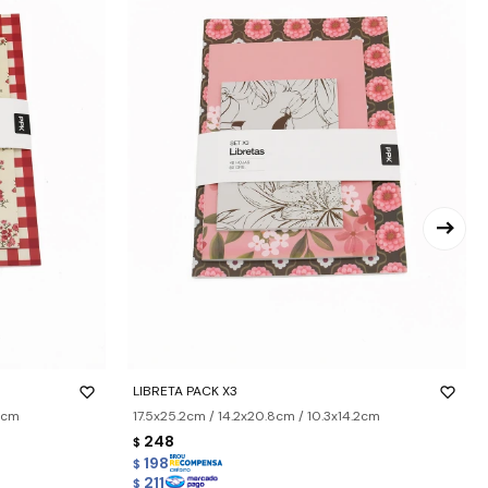
-
+
LIBRETA PACK X3
.2cm
17.5x25.2cm / 14.2x20.8cm / 10.3x14.2cm
248
$
198
$
211
$