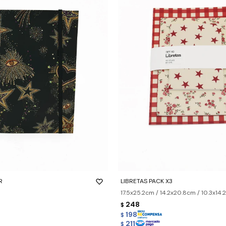
-
+
R
LIBRETAS PACK X3
17.5x25.2cm / 14.2x20.8cm / 10.3x14
248
$
198
$
211
$