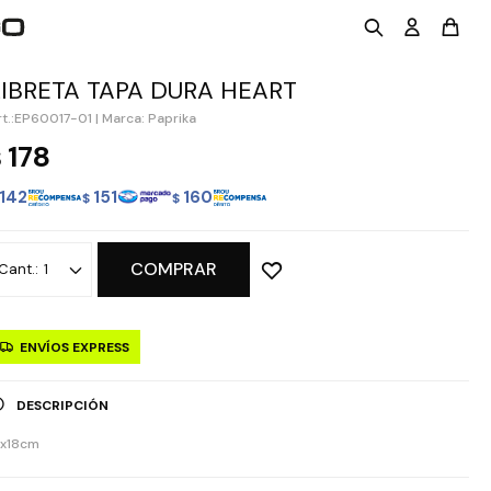
LIBRETA TAPA DURA HEART
EP60017-01
|
Marca: Paprika
178
$
142
151
160
$
$
COMPRAR
1
ENVÍOS EXPRESS
DESCRIPCIÓN
3x18cm