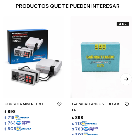
PRODUCTOS QUE TE PUEDEN INTERESAR
CONSOLA MINI RETRO
GARABATEANDO 2 JUEGOS
EN 1
898
$
718
898
$
$
763
718
$
$
808
763
$
$
808
$