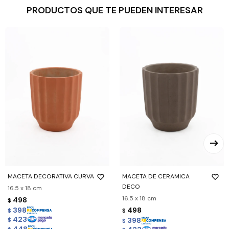
PRODUCTOS QUE TE PUEDEN INTERESAR
MACETA DECORATIVA CURVA
MACETA DE CERAMICA
DECO
16.5 x 18 cm
16.5 x 18 cm
498
$
398
498
$
$
423
398
$
$
448