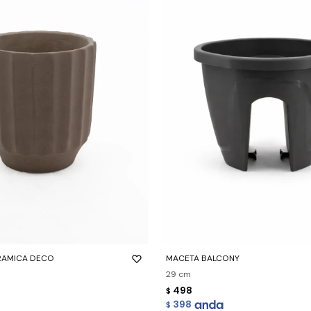
-
+
RAMICA DECO
MACETA BALCONY
29 cm
498
$
398
$