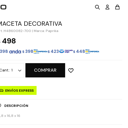
MACETA DECORATIVA
H4B60082-700
|
Marca: Paprika
498
$
398
398
423
448
$
$
$
COMPRAR
1
ENVÍOS EXPRESS
DESCRIPCIÓN
,8 x 16,8 x 16