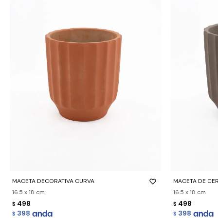
-
+
-
+
MACETA DECORATIVA CURVA
MACETA DE CE
16.5 x 18 cm
16.5 x 18 cm
498
498
$
$
398
398
$
$