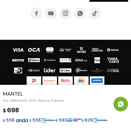





MANTEL
© Copyright 2026 / Guapa - Paprika
DB60032-500 | Marca: Paprika
698
$
558
558
593
628
$
$
$
$