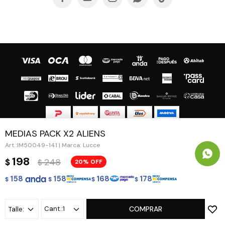
MEDIAS PACK X2 ALIENS
© Copyright 2026 / Guapa - Paprika
IM50049-141 | Marca: Lucce
198
248
$
20
$
158
158
168
178
$
$
$
$
Fenicio
1
COMPRAR
Talle: