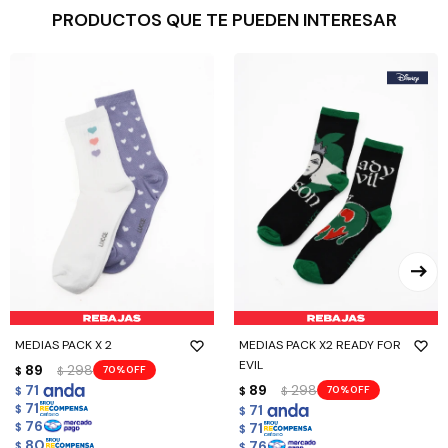
PRODUCTOS QUE TE PUEDEN INTERESAR
MEDIAS PACK X 2
MEDIAS PACK X2 READY FOR
EVIL
89
298
70
$
$
71
89
298
70
$
$
$
71
71
$
$
76
71
$
$
80
76
$
$