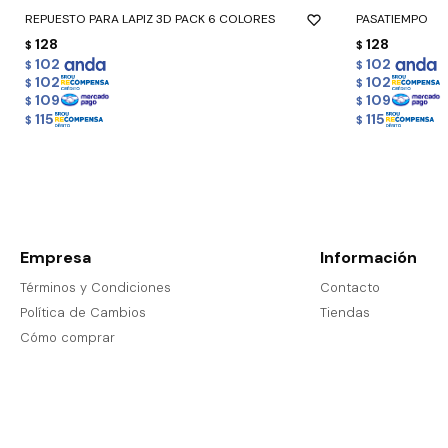
REPUESTO PARA LAPIZ 3D PACK 6 COLORES
PASATIEMPO
128
128
$
$
102
102
$
$
102
102
$
$
109
109
$
$
115
115
$
$
Empresa
Información
Términos y Condiciones
Contacto
Política de Cambios
Tiendas
Cómo comprar