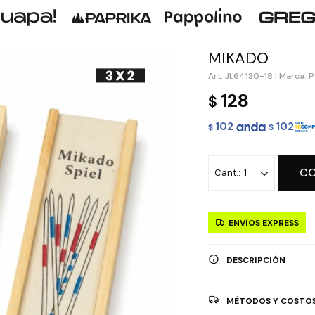
MIKADO
JL64130-18
|
Marca: P
128
$
102
102
$
$
C
1
ENVÍOS EXPRESS
DESCRIPCIÓN
MÉTODOS Y COSTOS