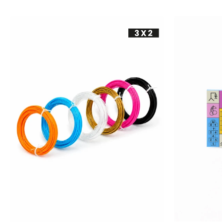
-
+
-
+