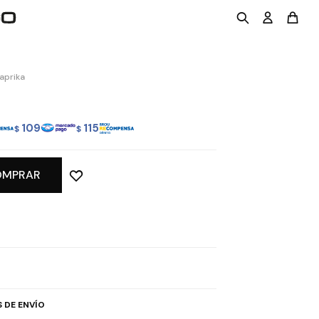
aprika
109
115
$
$
OMPRAR
 DE ENVÍO