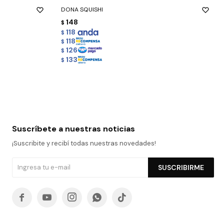
DONA SQUISHI
148
$
118
$
118
$
126
$
133
$
Suscríbete a nuestras noticias
¡Suscribite y recibí todas nuestras novedades!
SUSCRIBIRME




