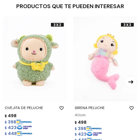
PRODUCTOS QUE TE PUEDEN INTERESAR
OVEJITA DE PELUCHE
SIRENA PELUCHE
40cm
498
$
398
498
$
$
423
398
$
$
448
423
$
$
448