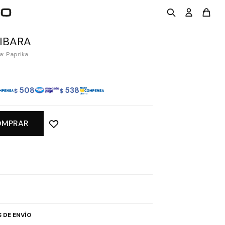
IBARA
a: Paprika
508
538
$
$
OMPRAR
 DE ENVÍO