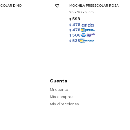
SCOLAR DINO
MOCHILA PREESCOLAR ROSA
28 x 20 x 9 cm
598
$
478
$
478
$
508
$
538
$
Cuenta
Mi cuenta
Mis compras
Mis direcciones