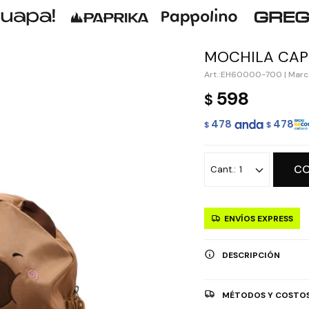
MOCHILA CAP
EH60000-700
|
Marc
598
$
478
478
$
$
C
1
ENVÍOS EXPRESS
DESCRIPCIÓN
MÉTODOS Y COSTOS