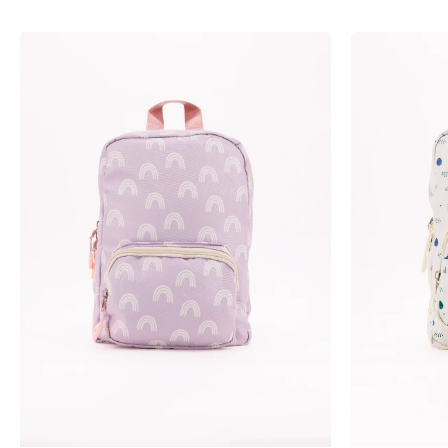
-
+
-
+