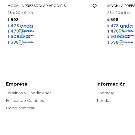
MOCHILA PREESCOLAR ARCOIRIS
MOCHILA PREE
28 x 20 x 9 cm
28 x 20 x 9 cm
598
598
$
$
478
478
$
$
478
478
$
$
508
508
$
$
538
538
$
$
Empresa
Información
Términos y Condiciones
Contacto
Política de Cambios
Tiendas
Cómo comprar