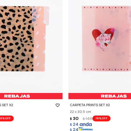
-
+
 SET X2
CARPETA PRINTS SET X2
22 x 30.5 cm
30
148
79
79
$
$
24
$
24
$