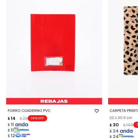
-
+
-
+
FORRO CUADERNO PVC
CARPETA PRINTS
22 x 30.5 cm
14
23
39
$
$
11
30
148
$
$
$
11
$
24
$
12
24
$
$