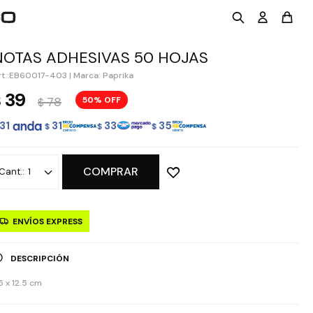
NOTAS ADHESIVAS 50 HOJAS
EB60017-403
|
Marca: Paprika
39
$
78
50
$
31
31
33
35
$
$
$
COMPRAR
1
ENVÍOS EXPRESS
DESCRIPCIÓN
.5 x 12.5 cm