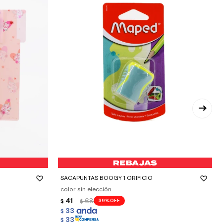
-
+
SACAPUNTAS BOOGY 1 ORIFICIO
color sin elección
41
68
39
$
$
33
$
33
$