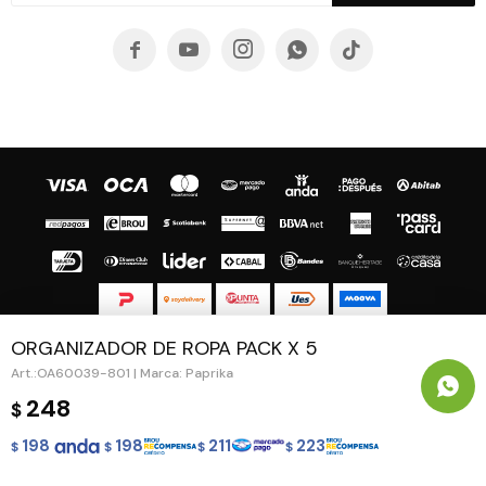





ORGANIZADOR DE ROPA PACK X 5
© Copyright 2026 / Guapa - Paprika
OA60039-801 | Marca: Paprika
248
$
198
198
211
223
$
$
$
$