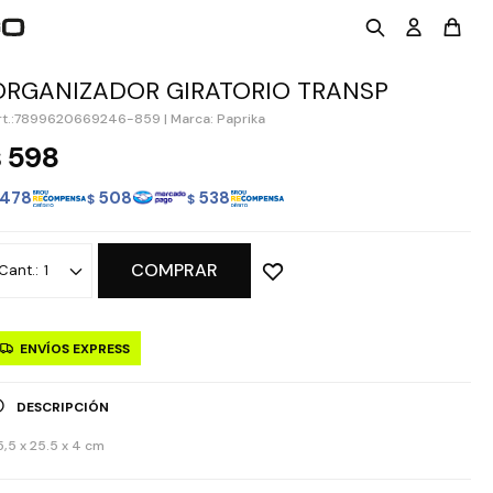
ORGANIZADOR GIRATORIO TRANSP
7899620669246-859
|
Marca: Paprika
598
$
478
508
538
$
$
COMPRAR
1
ENVÍOS EXPRESS
DESCRIPCIÓN
5,5 x 25.5 x 4 cm