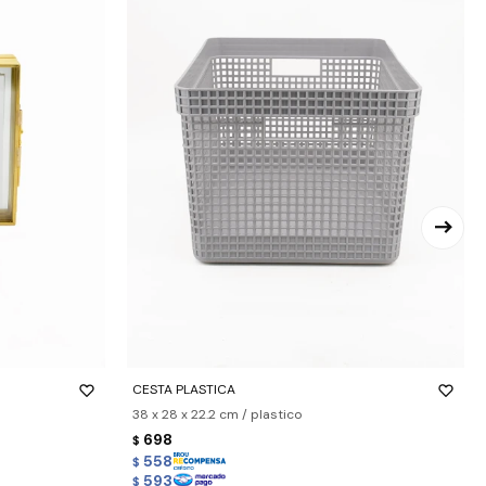
-
+
CESTA PLASTICA
38 x 28 x 22.2 cm / plastico
698
$
558
$
593
$