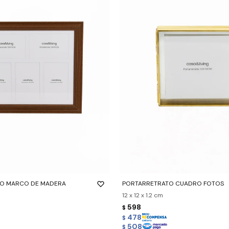
-
+
O MARCO DE MADERA
PORTARRETRATO CUADRO FOTOS
12 x 12 x 1.2 cm
598
$
478
$
508
$