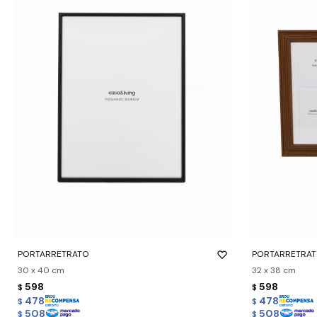
-
+
-
+
PORTARRETRATO
PORTARRETRAT
30 x 40 cm
32 x 38 cm
598
598
$
$
478
478
$
$
508
508
$
$