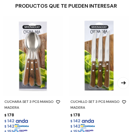
PRODUCTOS QUE TE PUEDEN INTERESAR
CUCHARA SET 3 PCS MANGO
CUCHILLO SET 3 PCS MANGO
MADERA
MADERA
178
178
$
$
142
142
$
$
142
142
$
$
151
151
$
$