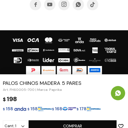





PALOS CHINOS MADERA 5 PARES
© Copyright 2026 / Guapa - Paprika
FH60005-700 | Marca: Paprika
198
$
158
158
168
178
$
$
$
$
Fenicio
1
COMPRAR