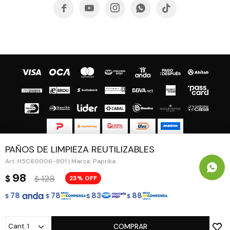





PAÑOS DE LIMPIEZA REUTILIZABLES
© Copyright 2026 / Guapa - Paprika
H5C60006-801 | Marca: Paprika
98
128
$
23
$
78
78
83
88
$
$
$
$
Fenicio
1
COMPRAR