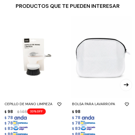
PRODUCTOS QUE TE PUEDEN INTERESAR
CEPILLO DE MANO LIMPIEZA
BOLSA PARA LAVARROPA
98
148
98
33
$
$
$
78
78
$
$
78
78
$
$
83
83
$
$
88
88
$
$