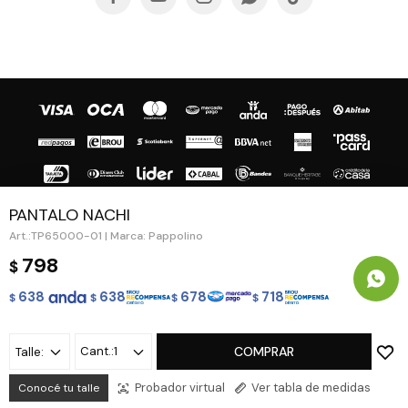
PANTALO NACHI
TP65000-01 | Marca: Pappolino
© Copyright 2026 / Guapa - Paprika
798
$
638
638
678
718
$
$
$
$
1
COMPRAR
Talle:
Fenicio
Probador virtual
Ver tabla de medidas
Conocé tu talle