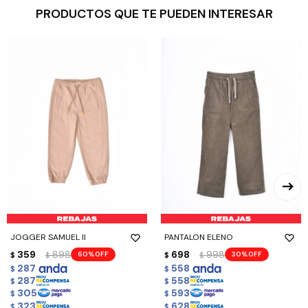
PRODUCTOS QUE TE PUEDEN INTERESAR
JOGGER SAMUEL II
PANTALON ELENO
359
898
698
998
60
30
$
$
$
$
287
558
$
$
287
558
$
$
305
593
$
$
323
628
$
$