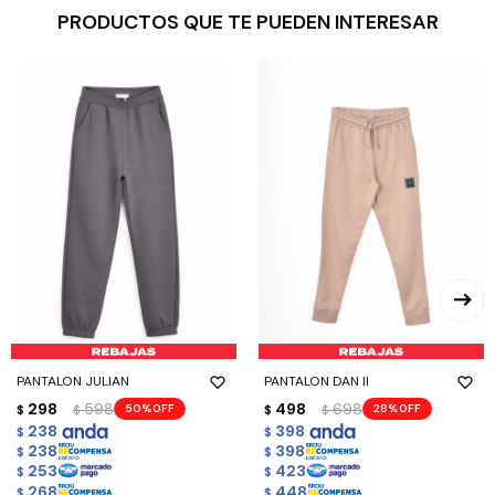
PRODUCTOS QUE TE PUEDEN INTERESAR
PANTALON JULIAN
PANTALON DAN II
298
598
498
698
50
28
$
$
$
$
238
398
$
$
238
398
$
$
253
423
$
$
268
448
$
$