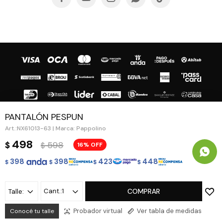
PANTALÓN PESPUN
NX61013-63 | Marca: Pappolino
© Copyright 2026 / Guapa - Paprika
498
598
$
16
$
398
398
423
448
$
$
$
$
1
COMPRAR
Talle:
Fenicio
Probador virtual
Ver tabla de medidas
Conocé tu talle