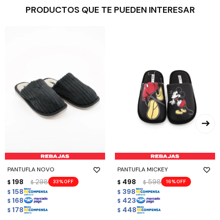
PRODUCTOS QUE TE PUEDEN INTERESAR
PANTUFLA NOVO
PANTUFLA MICKEY
198
298
498
598
33
16
$
$
$
$
158
398
$
$
168
423
$
$
178
448
$
$