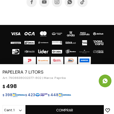





PAPELERA 7 LITORS
© Copyright 2026 / Guapa - Paprika
7908838002377-802 | Marca: Paprika
498
$
398
423
448
$
$
$
Fenicio
1
COMPRAR