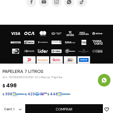





PAPELERA 7 LITROS
© Copyright 2026 / Guapa - Paprika
7908838002391-01 | Marca: Paprika
498
$
398
423
448
$
$
$
Fenicio
1
COMPRAR