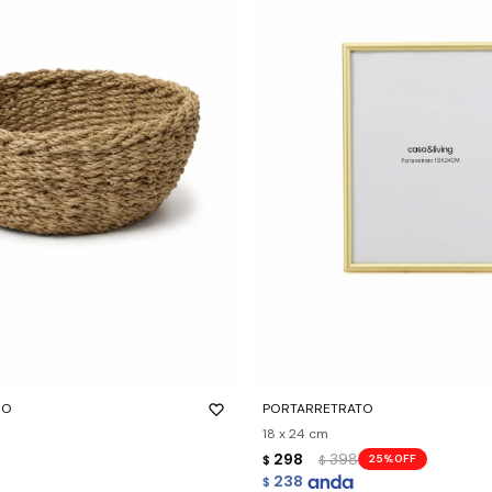
-
+
DO
PORTARRETRATO
18 x 24 cm
298
398
25
$
$
238
$