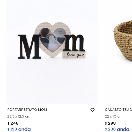
-
+
-
+
PORTARRETRATO MOM
CANASTO TEJI
23,5 x 12,5 cm
22 x 10 cm
248
298
$
$
198
238
$
$