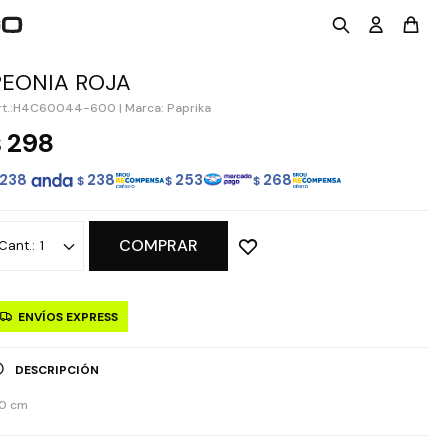
PEONIA ROJA
H4C60044-600
|
Marca: Paprika
298
$
238
238
253
268
$
$
$
COMPRAR
1
ENVÍOS EXPRESS
DESCRIPCIÓN
0 cm