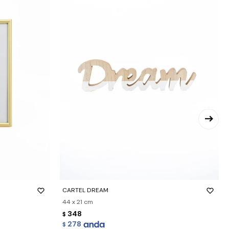
-
+
CARTEL DREAM
44 x 21 cm
348
$
278
$