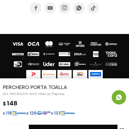





PERCHERO PORTA TOALLA
© Copyright 2026 / Guapa - Paprika
H6C60013-805 | Marca: Paprika
148
$
118
126
133
$
$
$
Fenicio