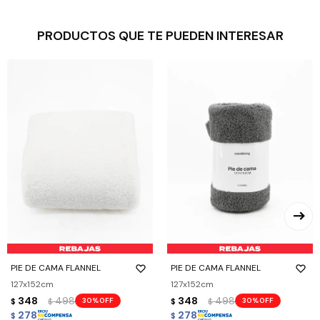
PRODUCTOS QUE TE PUEDEN INTERESAR
PIE DE CAMA FLANNEL
PIE DE CAMA FLANNEL
127x152cm
127x152cm
348
498
348
498
30
30
$
$
$
$
278
278
$
$