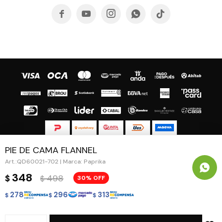





PIE DE CAMA FLANNEL
© Copyright 2026 / Guapa - Paprika
QD60021-702 | Marca: Paprika
348
498
$
30
$
278
296
313
$
$
$
Fenicio