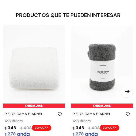
PRODUCTOS QUE TE PUEDEN INTERESAR
PIE DE CAMA FLANNEL
PIE DE CAMA FLANNEL
127x152cm
127x152cm
348
498
348
498
30
30
$
$
$
$
278
278
$
$